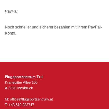
PayPal
Noch schneller und sicherer bezahlen mit ihrem PayPal-
Konto.
Flugsportzentrum
Tirol
Kranebitter Allee 105
A-6020 Innsbruck
M:
ta.murtneztropsgulf@eciffo
T:
+43 512 283747